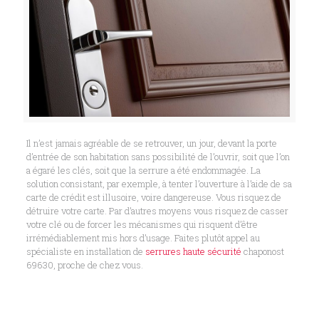
Il n’est jamais agréable de se retrouver, un jour, devant la porte
d’entrée de son habitation sans possibilité de l’ouvrir, soit que l’on
a égaré les clés, soit que la serrure a été endommagée. La
solution consistant, par exemple, à tenter l’ouverture à l’aide de sa
carte de crédit est illusoire, voire dangereuse. Vous risquez de
détruire votre carte. Par d’autres moyens vous risquez de casser
votre clé ou de forcer les mécanismes qui risquent d’être
irrémédiablement mis hors d’usage. Faites plutôt appel au
spécialiste en installation de
serrures haute sécurité
chaponost
69630, proche de chez vous.