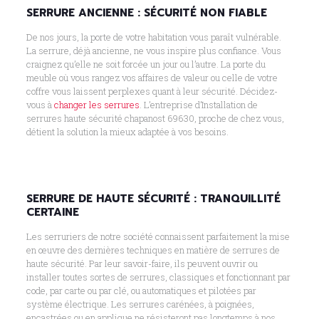
SERRURE ANCIENNE : SÉCURITÉ NON FIABLE
De nos jours, la porte de votre habitation vous paraît vulnérable.
La serrure, déjà ancienne, ne vous inspire plus confiance. Vous
craignez qu’elle ne soit forcée un jour ou l’autre. La porte du
meuble où vous rangez vos affaires de valeur ou celle de votre
coffre vous laissent perplexes quant à leur sécurité. Décidez-
vous à
changer les serrures
. L’entreprise d’Installation de
serrures haute sécurité chapanost 69630, proche de chez vous,
détient la solution la mieux adaptée à vos besoins.
SERRURE DE HAUTE SÉCURITÉ : TRANQUILLITÉ
CERTAINE
Les serruriers de notre société connaissent parfaitement la mise
en œuvre des dernières techniques en matière de serrures de
haute sécurité. Par leur savoir-faire, ils peuvent ouvrir ou
installer toutes sortes de serrures, classiques et fonctionnant par
code, par carte ou par clé, ou automatiques et pilotées par
système électrique. Les serrures carénées, à poignées,
encastrées ou en applique ne résisteront pas longtemps à nos