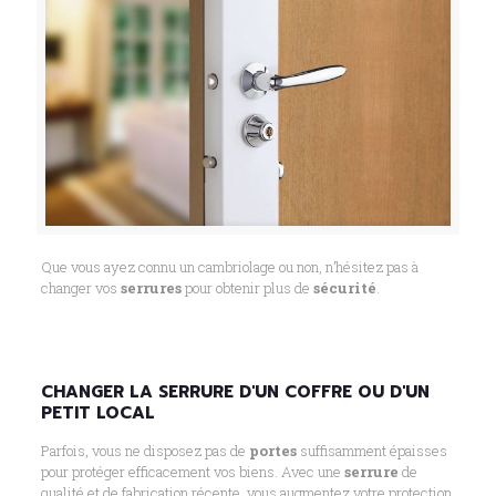
Que vous ayez connu un cambriolage ou non, n’hésitez pas à
changer vos
serrures
pour obtenir plus de
sécurité
.
CHANGER LA SERRURE D'UN COFFRE OU D'UN
PETIT LOCAL
Parfois, vous ne disposez pas de
portes
suffisamment épaisses
pour protéger efficacement vos biens. Avec une
serrure
de
qualité et de fabrication récente, vous augmentez votre protection.